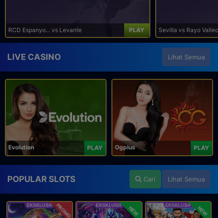
Sevilla vs Rayo Vallec...
PLAY
Celta Vigo vs Osasun
LIVE CASINO
Lihat Semua
Evolution
Ogplus
PLAY
PLAY
POPULAR SLOTS
Cari
Lihat Semua
PROMO
NEW
NEW