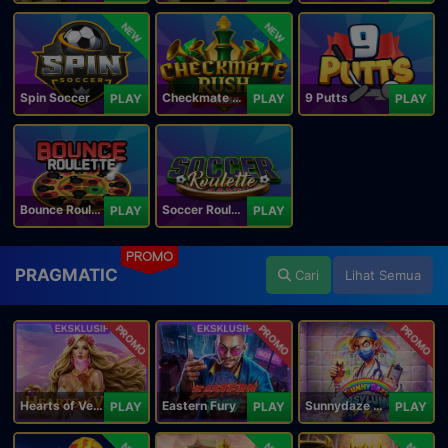
NEW
NEW
Spin Soccer
Checkmate Rush
9 Putts
PLAY
PLAY
PLAY
Bounce Roulette
Soccer Roulette
PLAY
PLAY
PROMO
PRAGMATIC
Cari
Lihat Semua
PROMO
PROMO
PROMO
Hearts of Venus
Eastern Fury
Sunnydaze Asylum
PLAY
PLAY
PLAY