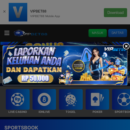
×
VIPBET88
Download
VIPBET88 Mobile App
MASUK
DAFTAR
Info :
Selamat datang di VIPBET88 yang me
LIVE CASINO
IDNLIVE
TOGEL
POKER
SPORTBO
SPORTSBOOK