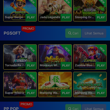
NEW
NEW
NEW
Super Serge
Jade Legends
Sleeping Dragon Ultra Dark
PLAY
PLAY
PLAY
PROMO
PGSOFT
Cari
Lihat Semua
NEW
NEW
NEW
Tornado Rampage
Monkeys Wild Party
Zombie Blasters
PLAY
PLAY
PLAY
NEW
Super Wildrix
Mahjong Ways
Mahjong Ways 2
PLAY
PLAY
PLAY
PROMO
PP POP
Cari
Lihat Semua