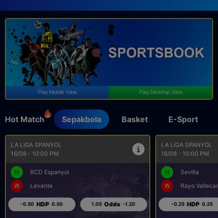
Play Mobile View
Play Desktop View
Hot Match
Sepakbola
Basket
E-Sport
LA LIGA SPANYOL
LA LIGA SPANYOL
16/08 - 10:00 PM
16/08 - 10:00 PM
H
Sevilla
H
Celta Vigo
W
Rayo Vallecano
W
Osasuna
HDP
Odds
HDP
-0.25
0.25
1.07
-1.05
-0.50
0.50