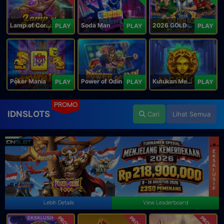
Lamp of Cornucopia
Soda Man
2026 GOLDEN GOAL RUSH
PLAY
PLAY
PLAY
Poker Mania
Power of Odin
Kutukan Medusa
PLAY
PLAY
PLAY
PROMO
IDNSLOTS
Cari
Lihat Semua
Lebih Details
View Leaderboard
PROMO
PROMO
PROMO