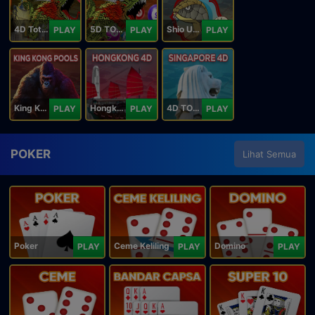
4D Toto Macau Pools
5D TOTO Macau POOLS
Shio Ular
PLAY
PLAY
PLAY
King Kong 4D
Hongkong 4D Lotto
4D TOTO SINGAPORE POOLS
PLAY
PLAY
PLAY
POKER
Lihat Semua
Poker
Ceme Keliling
Domino
PLAY
PLAY
PLAY