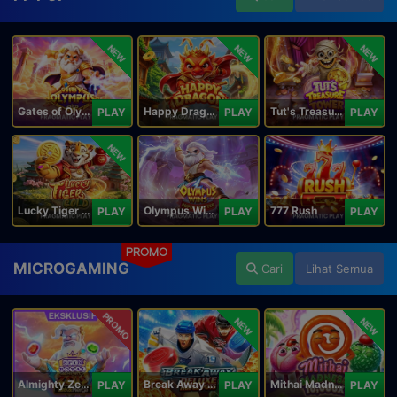
NEW
NEW
NEW
Gates of Olympus POP
Happy Dragon
Tut's Treasure Tower
PLAY
PLAY
PLAY
NEW
Lucky Tiger Gold
Olympus Wins
777 Rush
PLAY
PLAY
PLAY
PROMO
MICROGAMING
Cari
Lihat Semua
PROMO
NEW
NEW
Almighty Zeus Spin Royal
Break Away Deluxe Triple Pots
Mithai Madness 10000X
PLAY
PLAY
PLAY