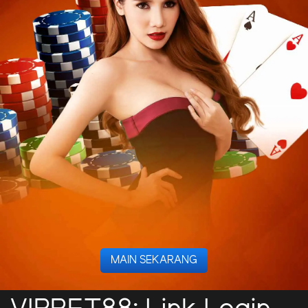
MAIN SEKARANG