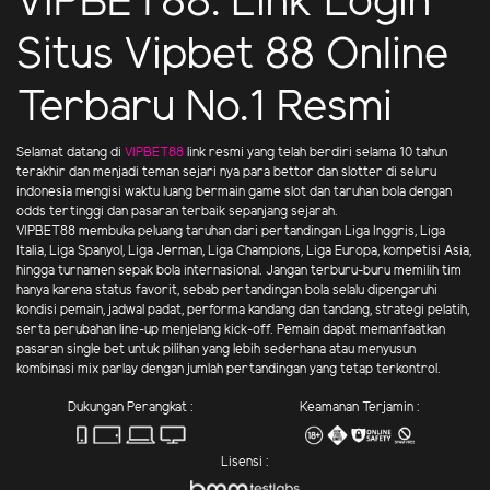
VIPBET88: Link Login
Situs Vipbet 88 Online
Terbaru No.1 Resmi
Selamat datang di
VIPBET88
link resmi yang telah berdiri selama 10 tahun
terakhir dan menjadi teman sejari nya para bettor dan slotter di seluru
indonesia mengisi waktu luang bermain game slot dan taruhan bola dengan
odds tertinggi dan pasaran terbaik sepanjang sejarah.
VIPBET88 membuka peluang taruhan dari pertandingan Liga Inggris, Liga
Italia, Liga Spanyol, Liga Jerman, Liga Champions, Liga Europa, kompetisi Asia,
hingga turnamen sepak bola internasional. Jangan terburu-buru memilih tim
hanya karena status favorit, sebab pertandingan bola selalu dipengaruhi
kondisi pemain, jadwal padat, performa kandang dan tandang, strategi pelatih,
serta perubahan line-up menjelang kick-off. Pemain dapat memanfaatkan
pasaran single bet untuk pilihan yang lebih sederhana atau menyusun
kombinasi mix parlay dengan jumlah pertandingan yang tetap terkontrol.
Dukungan Perangkat :
Keamanan Terjamin :
Lisensi :