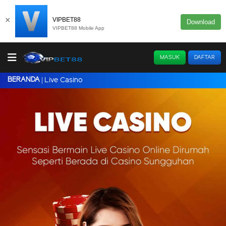
×
VIPBET88
Download
VIPBET88 Mobile App
MASUK
DAFTAR
BERANDA
Live Casino